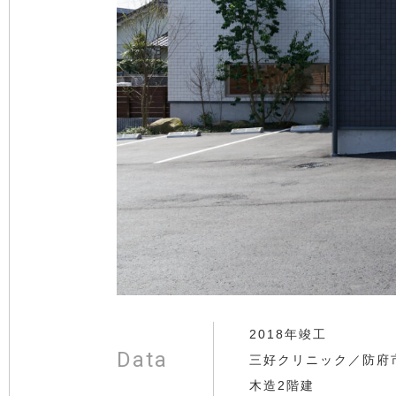
2018年竣工
Data
三好クリニック／防府
木造2階建